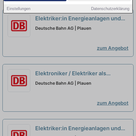
Einstellungen
Datenschutzerklärung
Elektriker:in Energieanlagen und
Brennstoffzellen
neu
Deutsche Bahn AG | Plauen
zum Angebot
Elektroniker / Elektriker als
Servicetechniker Alternative
Deutsche Bahn AG | Plauen
Energiesysteme (w/m/d)
neu
zum Angebot
Elektriker:in Energieanlagen und