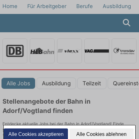
Home
Für Arbeitgeber
Berufe
Ausbildung
Alle Jobs
Ausbildung
Teilzeit
Quereinst
Stellenangebote der Bahn in
Adorf/Vogtland finden
Entdecke aktuelle Jobs bei der Bahn in Adorf/Vogtland! Finde
Stellenangebote im Schienenpersonenverkehr für Quereinsteiger,
Alle Cookies akzeptieren
Alle Cookies ablehnen
Teilzeit oder Ausbildung.