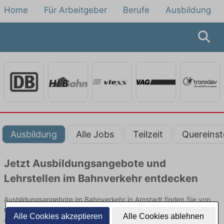
Home
Für Arbeitgeber
Berufe
Ausbildung
Ausbildung
Alle Jobs
Teilzeit
Quereinst
Jetzt Ausbildungsangebote und
Lehrstellen im Bahnverkehr entdecken
Ausbildungsangebote im Bahnverkehr in Arnstadt finden Sie von
namhaften Firmen. Entdecken Sie freie Optionen von Top-
Alle Cookies akzeptieren
Alle Cookies ablehnen
Arbeitgebern und bewerben Sie sich noch heute.