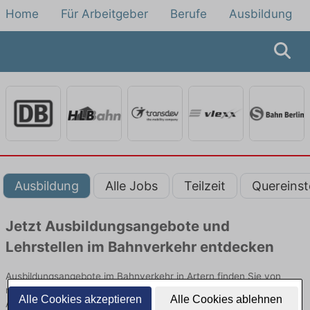
Home
Für Arbeitgeber
Berufe
Ausbildung
Ausbildung
Alle Jobs
Teilzeit
Quereinst
Jetzt Ausbildungsangebote und
Lehrstellen im Bahnverkehr entdecken
Ausbildungsangebote im Bahnverkehr in Artern finden Sie von
namhaften Firmen. Entdecken Sie freie Optionen von Top-
Alle Cookies akzeptieren
Alle Cookies ablehnen
Arbeitgebern und bewerben Sie sich noch heute.