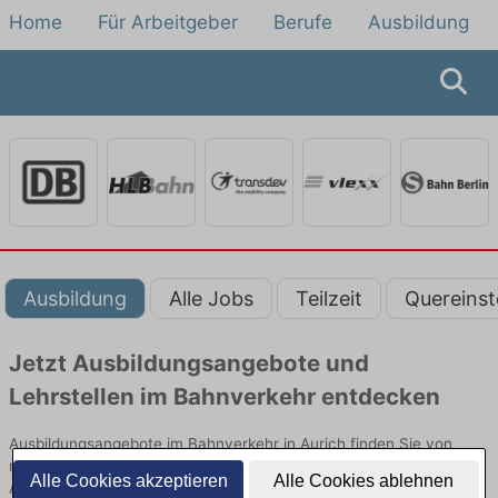
Home
Für Arbeitgeber
Berufe
Ausbildung
Ausbildung
Alle Jobs
Teilzeit
Quereinst
Jetzt Ausbildungsangebote und
Lehrstellen im Bahnverkehr entdecken
Ausbildungsangebote im Bahnverkehr in Aurich finden Sie von
namhaften Firmen. Entdecken Sie freie Optionen von Top-
Alle Cookies akzeptieren
Alle Cookies ablehnen
Arbeitgebern und bewerben Sie sich noch heute.