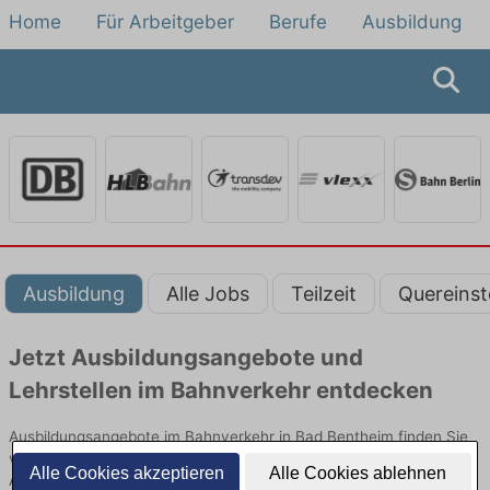
Home
Für Arbeitgeber
Berufe
Ausbildung
Ausbildung
Alle Jobs
Teilzeit
Quereinst
Jetzt Ausbildungsangebote und
Lehrstellen im Bahnverkehr entdecken
Ausbildungsangebote im Bahnverkehr in Bad Bentheim finden Sie
von namhaften Firmen. Entdecken Sie freie Optionen von Top-
Alle Cookies akzeptieren
Alle Cookies ablehnen
Arbeitgebern und bewerben Sie sich noch heute.