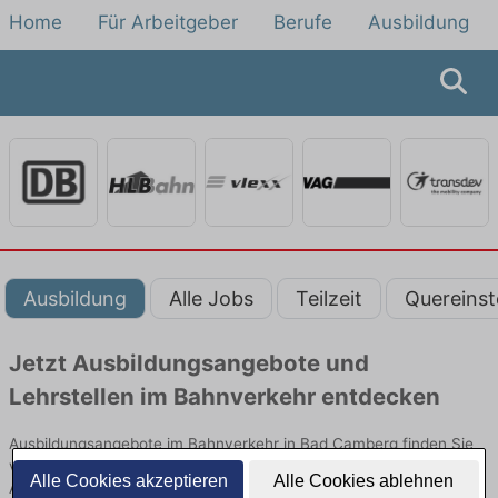
Home
Für Arbeitgeber
Berufe
Ausbildung
Ausbildung
Alle Jobs
Teilzeit
Quereinst
Jetzt Ausbildungsangebote und
Lehrstellen im Bahnverkehr entdecken
Ausbildungsangebote im Bahnverkehr in Bad Camberg finden Sie
von namhaften Firmen. Entdecken Sie freie Optionen von Top-
Alle Cookies akzeptieren
Alle Cookies ablehnen
Arbeitgebern und bewerben Sie sich noch heute.