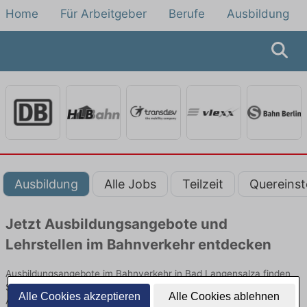
Home
Für Arbeitgeber
Berufe
Ausbildung
Ausbildung
Alle Jobs
Teilzeit
Quereinst
Jetzt Ausbildungsangebote und
Lehrstellen im Bahnverkehr entdecken
Ausbildungsangebote im Bahnverkehr in Bad Langensalza finden
Sie von namhaften Firmen. Entdecken Sie freie Optionen von Top-
Alle Cookies akzeptieren
Alle Cookies ablehnen
Arbeitgebern und bewerben Sie sich noch heute.