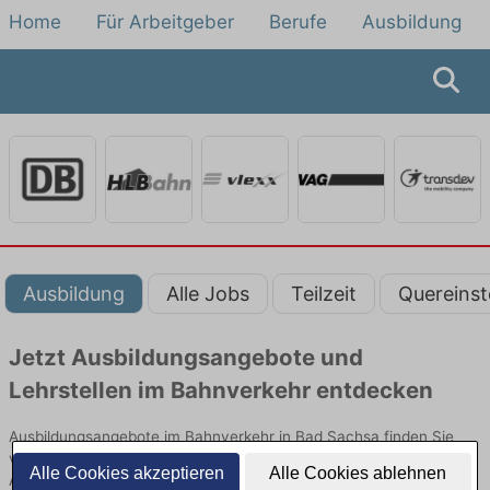
Home
Für Arbeitgeber
Berufe
Ausbildung
Ausbildung
Alle Jobs
Teilzeit
Quereinst
Jetzt Ausbildungsangebote und
Lehrstellen im Bahnverkehr entdecken
Ausbildungsangebote im Bahnverkehr in Bad Sachsa finden Sie
von namhaften Firmen. Entdecken Sie freie Optionen von Top-
Alle Cookies akzeptieren
Alle Cookies ablehnen
Arbeitgebern und bewerben Sie sich noch heute.