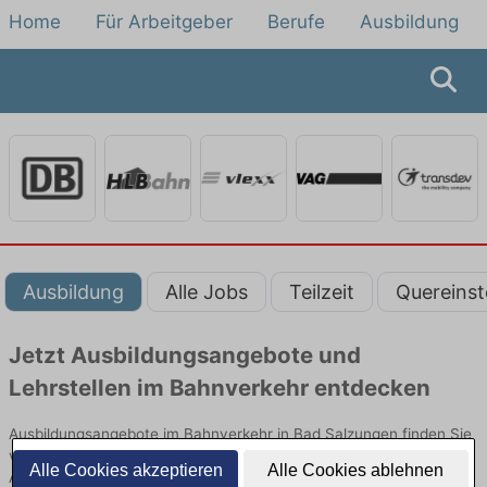
Home
Für Arbeitgeber
Berufe
Ausbildung
Ausbildung
Alle Jobs
Teilzeit
Quereinst
Jetzt Ausbildungsangebote und
Lehrstellen im Bahnverkehr entdecken
Ausbildungsangebote im Bahnverkehr in Bad Salzungen finden Sie
von namhaften Firmen. Entdecken Sie freie Optionen von Top-
Alle Cookies akzeptieren
Alle Cookies ablehnen
Arbeitgebern und bewerben Sie sich noch heute.