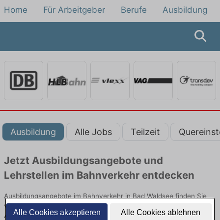
Home
Für Arbeitgeber
Berufe
Ausbildung
Ausbildung
Alle Jobs
Teilzeit
Quereinst
Jetzt Ausbildungsangebote und
Lehrstellen im Bahnverkehr entdecken
Ausbildungsangebote im Bahnverkehr in Bad Waldsee finden Sie
von namhaften Firmen. Entdecken Sie freie Optionen von Top-
Alle Cookies akzeptieren
Alle Cookies ablehnen
Arbeitgebern und bewerben Sie sich noch heute.