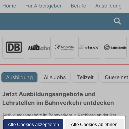
Home
Für Arbeitgeber
Berufe
Ausbildung
Ausbildung
Alle Jobs
Teilzeit
Quereinst
Jetzt Ausbildungsangebote und
Lehrstellen im Bahnverkehr entdecken
Ausbildungsangebote im Bahnverkehr in Kirchberg an der Iller
finden Sie von namhaften Firmen. Entdecken Sie freie Optionen
Alle Cookies akzeptieren
Alle Cookies ablehnen
von Top-Arbeitgebern und bewerben Sie sich noch heute.