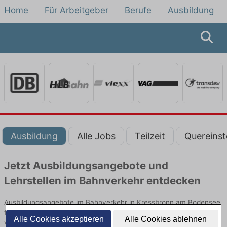
Home
Für Arbeitgeber
Berufe
Ausbildung
Ausbildung
Alle Jobs
Teilzeit
Quereinst
Jetzt Ausbildungsangebote und
Lehrstellen im Bahnverkehr entdecken
Ausbildungsangebote im Bahnverkehr in Kressbronn am Bodensee
finden Sie von namhaften Firmen. Entdecken Sie freie Optionen
Alle Cookies akzeptieren
Alle Cookies ablehnen
von Top-Arbeitgebern und bewerben Sie sich noch heute.