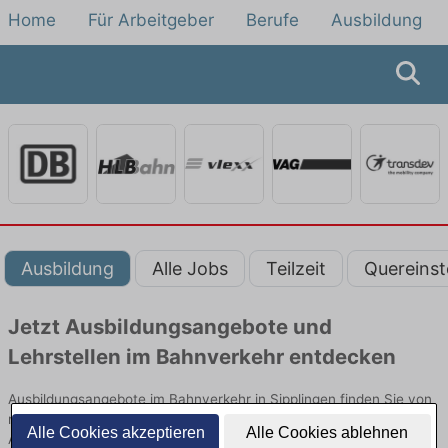
Home
Für Arbeitgeber
Berufe
Ausbildung
Ausbildung
Alle Jobs
Teilzeit
Quereinst
Jetzt Ausbildungsangebote und
Lehrstellen im Bahnverkehr entdecken
Ausbildungsangebote im Bahnverkehr in Sipplingen finden Sie von
namhaften Firmen. Entdecken Sie freie Optionen von Top-
Alle Cookies akzeptieren
Alle Cookies ablehnen
Arbeitgebern und bewerben Sie sich noch heute.