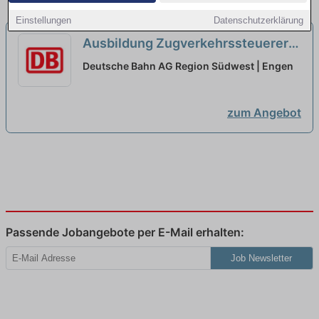
Einstellungen
Datenschutzerklärung
Ausbildung Zugverkehrssteuerer
2026 (w/m/d)
neu
Deutsche Bahn AG Region Südwest | Engen
zum Angebot
Passende Jobangebote per E-Mail erhalten:
Job Newsletter