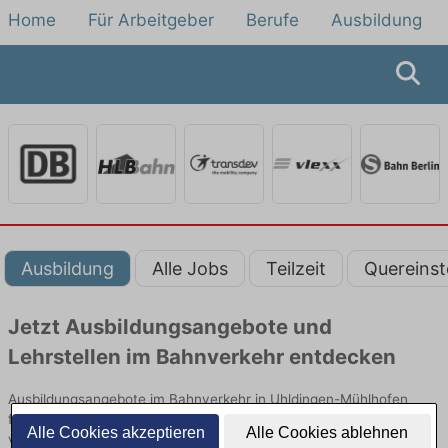
Home
Für Arbeitgeber
Berufe
Ausbildung
Ausbildung
Alle Jobs
Teilzeit
Quereinst
Jetzt Ausbildungsangebote und
Lehrstellen im Bahnverkehr entdecken
Ausbildungsangebote im Bahnverkehr in Uhldingen-Mühlhofen
finden Sie von namhaften Firmen. Entdecken Sie freie Optionen
Alle Cookies akzeptieren
Alle Cookies ablehnen
von Top-Arbeitgebern und bewerben Sie sich noch heute.