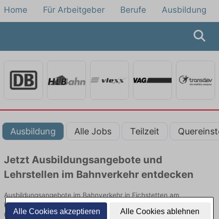
Home
Für Arbeitgeber
Berufe
Ausbildung
Ausbildung
Alle Jobs
Teilzeit
Quereinst
Jetzt Ausbildungsangebote und
Lehrstellen im Bahnverkehr entdecken
Ausbildungsangebote im Bahnverkehr in Eichstetten am
Kaiserstuhl finden Sie von namhaften Firmen. Entdecken Sie freie
Alle Cookies akzeptieren
Alle Cookies ablehnen
Optionen von Top-Arbeitgebern und bewerben Sie sich noch