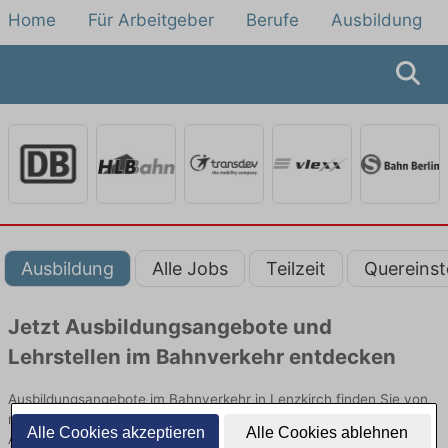
Home
Für Arbeitgeber
Berufe
Ausbildung
Ausbildung
Alle Jobs
Teilzeit
Quereinst
Jetzt Ausbildungsangebote und
Lehrstellen im Bahnverkehr entdecken
Ausbildungsangebote im Bahnverkehr in Lenzkirch finden Sie von
namhaften Firmen. Entdecken Sie freie Optionen von Top-
Alle Cookies akzeptieren
Alle Cookies ablehnen
Arbeitgebern und bewerben Sie sich noch heute.