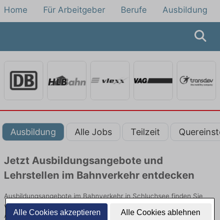
Home
Für Arbeitgeber
Berufe
Ausbildung
Ausbildung
Alle Jobs
Teilzeit
Quereinst
Jetzt Ausbildungsangebote und
Lehrstellen im Bahnverkehr entdecken
Ausbildungsangebote im Bahnverkehr in Schluchsee finden Sie
von namhaften Firmen. Entdecken Sie freie Optionen von Top-
Alle Cookies akzeptieren
Alle Cookies ablehnen
Arbeitgebern und bewerben Sie sich noch heute.