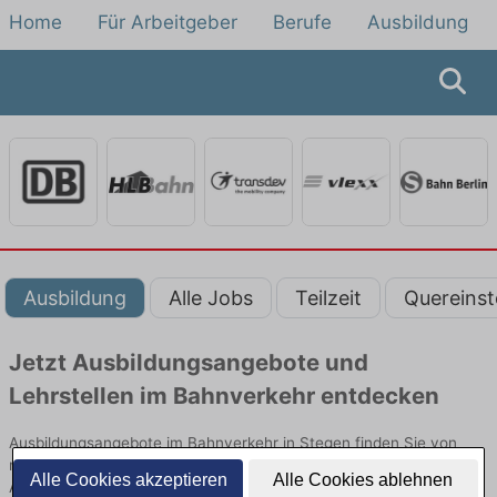
Home
Für Arbeitgeber
Berufe
Ausbildung
Ausbildung
Alle Jobs
Teilzeit
Quereinst
Jetzt Ausbildungsangebote und
Lehrstellen im Bahnverkehr entdecken
Ausbildungsangebote im Bahnverkehr in Stegen finden Sie von
namhaften Firmen. Entdecken Sie freie Optionen von Top-
Alle Cookies akzeptieren
Alle Cookies ablehnen
Arbeitgebern und bewerben Sie sich noch heute.