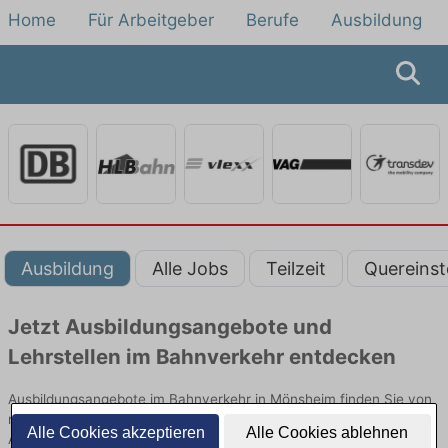
Home
Für Arbeitgeber
Berufe
Ausbildung
Ausbildung
Alle Jobs
Teilzeit
Quereinst
Jetzt Ausbildungsangebote und
Lehrstellen im Bahnverkehr entdecken
Ausbildungsangebote im Bahnverkehr in Mönsheim finden Sie von
namhaften Firmen. Entdecken Sie freie Optionen von Top-
Alle Cookies akzeptieren
Alle Cookies ablehnen
Arbeitgebern und bewerben Sie sich noch heute.