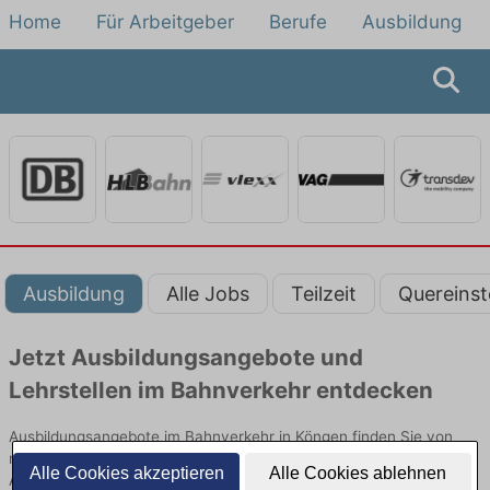
Home
Für Arbeitgeber
Berufe
Ausbildung
Ausbildung
Alle Jobs
Teilzeit
Quereinst
Jetzt Ausbildungsangebote und
Lehrstellen im Bahnverkehr entdecken
Ausbildungsangebote im Bahnverkehr in Köngen finden Sie von
namhaften Firmen. Entdecken Sie freie Optionen von Top-
Alle Cookies akzeptieren
Alle Cookies ablehnen
Arbeitgebern und bewerben Sie sich noch heute.