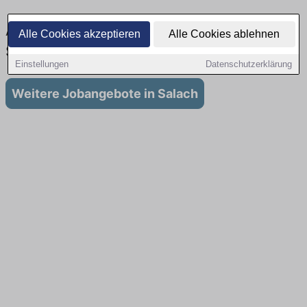
Ausbildung in Salach : Aktuell gibt es keine
Alle Cookies akzeptieren
Alle Cookies ablehnen
Stellenangebote für Ausbildung in Salach
Einstellungen
Datenschutzerklärung
Weitere Jobangebote in Salach