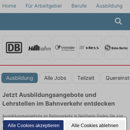
Home
Für Arbeitgeber
Berufe
Ausbildung
Ausbildung
Alle Jobs
Teilzeit
Quereinst
Jetzt Ausbildungsangebote und
Lehrstellen im Bahnverkehr entdecken
Ausbildungsangebote im Bahnverkehr in Nattheim finden Sie von
namhaften Firmen. Entdecken Sie freie Optionen von Top-
Alle Cookies akzeptieren
Alle Cookies ablehnen
Arbeitgebern und bewerben Sie sich noch heute.