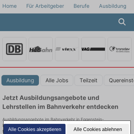
Home
Für Arbeitgeber
Berufe
Ausbildung
Ausbildung
Alle Jobs
Teilzeit
Quereinst
Jetzt Ausbildungsangebote und
Lehrstellen im Bahnverkehr entdecken
Ausbildungsangebote im Bahnverkehr in Eggenstein-
Leopoldshafen finden Sie von namhaften Firmen. Entdecken Sie
Alle Cookies akzeptieren
Alle Cookies ablehnen
freie Optionen von Top-Arbeitgebern und bewerben Sie sich noch