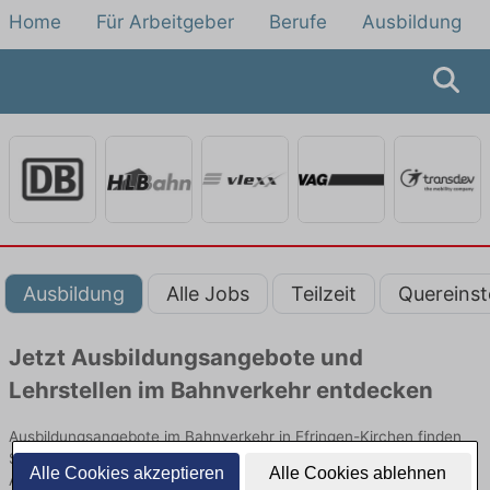
Home
Für Arbeitgeber
Berufe
Ausbildung
Ausbildung
Alle Jobs
Teilzeit
Quereinst
Jetzt Ausbildungsangebote und
Lehrstellen im Bahnverkehr entdecken
Ausbildungsangebote im Bahnverkehr in Efringen-Kirchen finden
Sie von namhaften Firmen. Entdecken Sie freie Optionen von Top-
Alle Cookies akzeptieren
Alle Cookies ablehnen
Arbeitgebern und bewerben Sie sich noch heute.