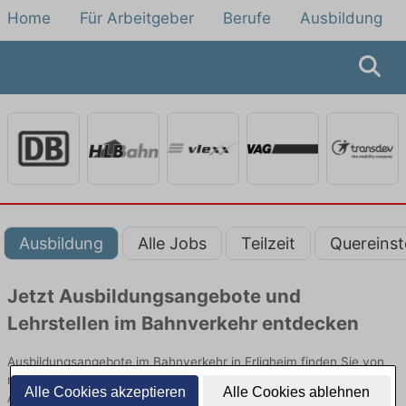
Home
Für Arbeitgeber
Berufe
Ausbildung
Ausbildung
Alle Jobs
Teilzeit
Quereinst
Jetzt Ausbildungsangebote und
Lehrstellen im Bahnverkehr entdecken
Ausbildungsangebote im Bahnverkehr in Erligheim finden Sie von
namhaften Firmen. Entdecken Sie freie Optionen von Top-
Alle Cookies akzeptieren
Alle Cookies ablehnen
Arbeitgebern und bewerben Sie sich noch heute.