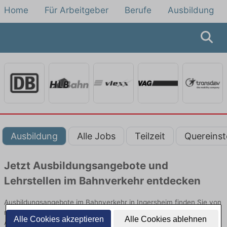
Home
Für Arbeitgeber
Berufe
Ausbildung
Ausbildung
Alle Jobs
Teilzeit
Quereinst
Jetzt Ausbildungsangebote und
Lehrstellen im Bahnverkehr entdecken
Ausbildungsangebote im Bahnverkehr in Ingersheim finden Sie von
namhaften Firmen. Entdecken Sie freie Optionen von Top-
Alle Cookies akzeptieren
Alle Cookies ablehnen
Arbeitgebern und bewerben Sie sich noch heute.