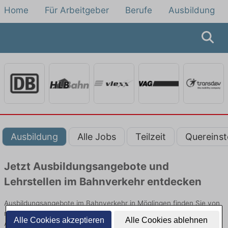
Home
Für Arbeitgeber
Berufe
Ausbildung
Ausbildung
Alle Jobs
Teilzeit
Quereinst
Jetzt Ausbildungsangebote und
Lehrstellen im Bahnverkehr entdecken
Ausbildungsangebote im Bahnverkehr in Möglingen finden Sie von
namhaften Firmen. Entdecken Sie freie Optionen von Top-
Alle Cookies akzeptieren
Alle Cookies ablehnen
Arbeitgebern und bewerben Sie sich noch heute.