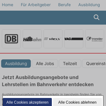
Home
Für Arbeitgeber
Berufe
Ausbildung
Ausbildung
Alle Jobs
Teilzeit
Quereinst
Jetzt Ausbildungsangebote und
Lehrstellen im Bahnverkehr entdecken
Ausbildungsangebote im Bahnverkehr in Igersheim finden Sie von
namhaften Firmen. Entdecken Sie freie Optionen von Top-
Alle Cookies akzeptieren
Alle Cookies ablehnen
Arbeitgebern und bewerben Sie sich noch heute.