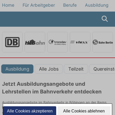
Home
Für Arbeitgeber
Berufe
Ausbildung
Ausbildung
Alle Jobs
Teilzeit
Quereinst
Jetzt Ausbildungsangebote und
Lehrstellen im Bahnverkehr entdecken
Ausbildungsangebote im Bahnverkehr in Böbingen an der Rems
finden Sie von namhaften Firmen. Entdecken Sie freie Optionen
Alle Cookies akzeptieren
Alle Cookies ablehnen
von Top-Arbeitgebern und bewerben Sie sich noch heute.