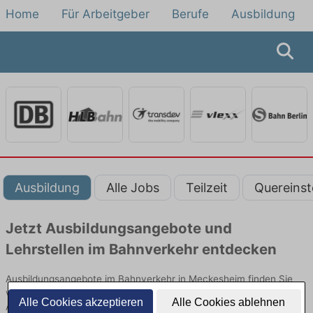
Home
Für Arbeitgeber
Berufe
Ausbildung
Ausbildung
Alle Jobs
Teilzeit
Quereinst
Jetzt Ausbildungsangebote und
Lehrstellen im Bahnverkehr entdecken
Ausbildungsangebote im Bahnverkehr in Meckesheim finden Sie
von namhaften Firmen. Entdecken Sie freie Optionen von Top-
Alle Cookies akzeptieren
Alle Cookies ablehnen
Arbeitgebern und bewerben Sie sich noch heute.