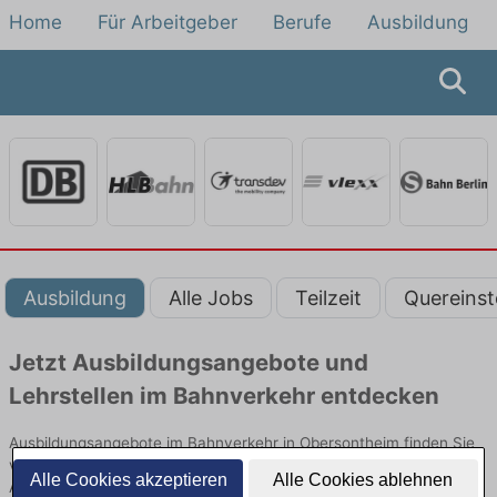
Home
Für Arbeitgeber
Berufe
Ausbildung
Ausbildung
Alle Jobs
Teilzeit
Quereinst
Jetzt Ausbildungsangebote und
Lehrstellen im Bahnverkehr entdecken
Ausbildungsangebote im Bahnverkehr in Obersontheim finden Sie
von namhaften Firmen. Entdecken Sie freie Optionen von Top-
Alle Cookies akzeptieren
Alle Cookies ablehnen
Arbeitgebern und bewerben Sie sich noch heute.