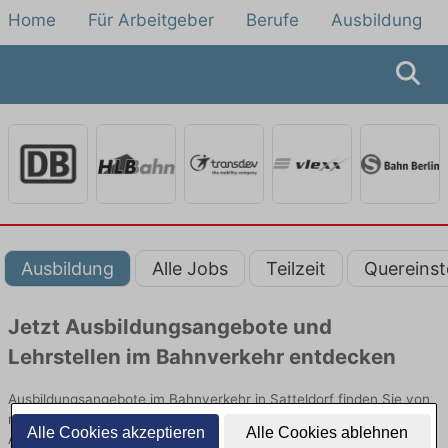
Home
Für Arbeitgeber
Berufe
Ausbildung
Ausbildung
Alle Jobs
Teilzeit
Quereinst
Jetzt Ausbildungsangebote und
Lehrstellen im Bahnverkehr entdecken
Ausbildungsangebote im Bahnverkehr in Satteldorf finden Sie von
namhaften Firmen. Entdecken Sie freie Optionen von Top-
Alle Cookies akzeptieren
Alle Cookies ablehnen
Arbeitgebern und bewerben Sie sich noch heute.