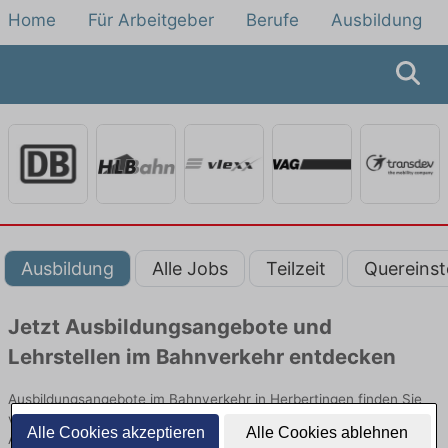
Home
Für Arbeitgeber
Berufe
Ausbildung
Ausbildung
Alle Jobs
Teilzeit
Quereinst
Jetzt Ausbildungsangebote und
Lehrstellen im Bahnverkehr entdecken
Ausbildungsangebote im Bahnverkehr in Herbertingen finden Sie
von namhaften Firmen. Entdecken Sie freie Optionen von Top-
Alle Cookies akzeptieren
Alle Cookies ablehnen
Arbeitgebern und bewerben Sie sich noch heute.