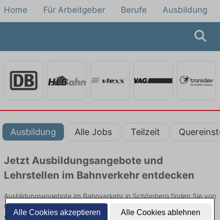
Home
Für Arbeitgeber
Berufe
Ausbildung
Ausbildung
Alle Jobs
Teilzeit
Quereinst
Jetzt Ausbildungsangebote und
Lehrstellen im Bahnverkehr entdecken
Ausbildungsangebote im Bahnverkehr in Schömberg finden Sie von
namhaften Firmen. Entdecken Sie freie Optionen von Top-
Alle Cookies akzeptieren
Alle Cookies ablehnen
Arbeitgebern und bewerben Sie sich noch heute.