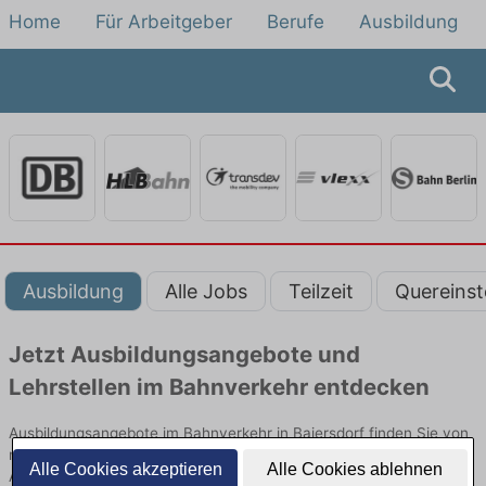
Home
Für Arbeitgeber
Berufe
Ausbildung
Ausbildung
Alle Jobs
Teilzeit
Quereinst
Jetzt Ausbildungsangebote und
Lehrstellen im Bahnverkehr entdecken
Ausbildungsangebote im Bahnverkehr in Baiersdorf finden Sie von
namhaften Firmen. Entdecken Sie freie Optionen von Top-
Alle Cookies akzeptieren
Alle Cookies ablehnen
Arbeitgebern und bewerben Sie sich noch heute.