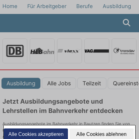
Home
Für Arbeitgeber
Berufe
Ausbildung
Ausbildung
Alle Jobs
Teilzeit
Quereinst
Jetzt Ausbildungsangebote und
Lehrstellen im Bahnverkehr entdecken
Ausbildungsangebote im Bahnverkehr in Bautzen finden Sie von
namhaften Firmen. Entdecken Sie freie Optionen von Top-
Alle Cookies akzeptieren
Alle Cookies ablehnen
Arbeitgebern und bewerben Sie sich noch heute.