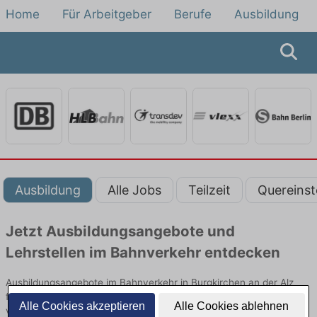
Home
Für Arbeitgeber
Berufe
Ausbildung
Ausbildung
Alle Jobs
Teilzeit
Quereinst
Jetzt Ausbildungsangebote und
Lehrstellen im Bahnverkehr entdecken
Ausbildungsangebote im Bahnverkehr in Burgkirchen an der Alz
finden Sie von namhaften Firmen. Entdecken Sie freie Optionen
Alle Cookies akzeptieren
Alle Cookies ablehnen
von Top-Arbeitgebern und bewerben Sie sich noch heute.