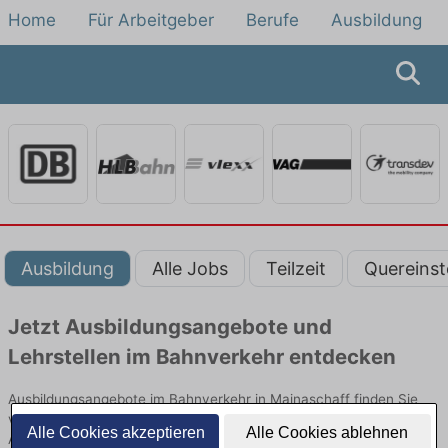
Home
Für Arbeitgeber
Berufe
Ausbildung
Ausbildung
Alle Jobs
Teilzeit
Quereinst
Jetzt Ausbildungsangebote und
Lehrstellen im Bahnverkehr entdecken
Ausbildungsangebote im Bahnverkehr in Mainaschaff finden Sie
von namhaften Firmen. Entdecken Sie freie Optionen von Top-
Alle Cookies akzeptieren
Alle Cookies ablehnen
Arbeitgebern und bewerben Sie sich noch heute.