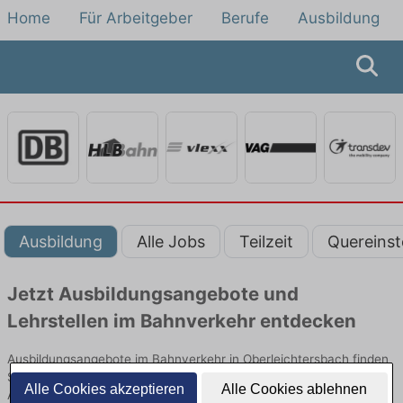
Home
Für Arbeitgeber
Berufe
Ausbildung
Ausbildung
Alle Jobs
Teilzeit
Quereinst
Jetzt Ausbildungsangebote und
Lehrstellen im Bahnverkehr entdecken
Ausbildungsangebote im Bahnverkehr in Oberleichtersbach finden
Sie von namhaften Firmen. Entdecken Sie freie Optionen von Top-
Alle Cookies akzeptieren
Alle Cookies ablehnen
Arbeitgebern und bewerben Sie sich noch heute.