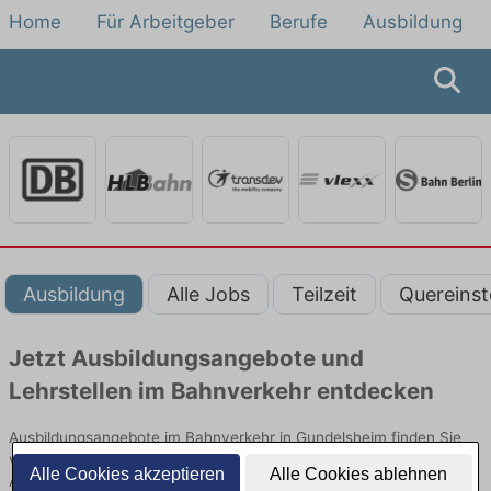
Home
Für Arbeitgeber
Berufe
Ausbildung
Ausbildung
Alle Jobs
Teilzeit
Quereinst
Jetzt Ausbildungsangebote und
Lehrstellen im Bahnverkehr entdecken
Ausbildungsangebote im Bahnverkehr in Gundelsheim finden Sie
von namhaften Firmen. Entdecken Sie freie Optionen von Top-
Alle Cookies akzeptieren
Alle Cookies ablehnen
Arbeitgebern und bewerben Sie sich noch heute.