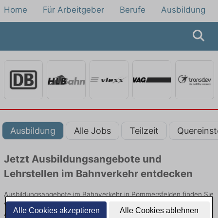
Home
Für Arbeitgeber
Berufe
Ausbildung
Ausbildung
Alle Jobs
Teilzeit
Quereinst
Jetzt Ausbildungsangebote und
Lehrstellen im Bahnverkehr entdecken
Ausbildungsangebote im Bahnverkehr in Pommersfelden finden Sie
von namhaften Firmen. Entdecken Sie freie Optionen von Top-
Alle Cookies akzeptieren
Alle Cookies ablehnen
Arbeitgebern und bewerben Sie sich noch heute.