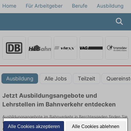
Home
Für Arbeitgeber
Berufe
Ausbildung
Ausbildung
Alle Jobs
Teilzeit
Quereinst
Jetzt Ausbildungsangebote und
Lehrstellen im Bahnverkehr entdecken
Ausbildungsangebote im Bahnverkehr in Berchtesgaden finden Sie
von namhaften Firmen. Entdecken Sie freie Optionen von Top-
Alle Cookies akzeptieren
Alle Cookies ablehnen
Arbeitgebern und bewerben Sie sich noch heute.