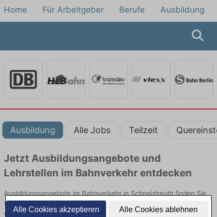
Home
Für Arbeitgeber
Berufe
Ausbildung
Ausbildung
Alle Jobs
Teilzeit
Quereinst
Jetzt Ausbildungsangebote und
Lehrstellen im Bahnverkehr entdecken
Ausbildungsangebote im Bahnverkehr in Schneizlreuth finden Sie
von namhaften Firmen. Entdecken Sie freie Optionen von Top-
Alle Cookies akzeptieren
Alle Cookies ablehnen
Arbeitgebern und bewerben Sie sich noch heute.