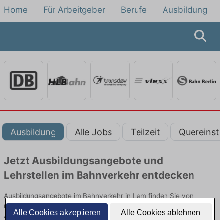
Home
Für Arbeitgeber
Berufe
Ausbildung
Ausbildung
Alle Jobs
Teilzeit
Quereinst
Jetzt Ausbildungsangebote und
Lehrstellen im Bahnverkehr entdecken
Ausbildungsangebote im Bahnverkehr in Lam finden Sie von
namhaften Firmen. Entdecken Sie freie Optionen von Top-
Alle Cookies akzeptieren
Alle Cookies ablehnen
Arbeitgebern und bewerben Sie sich noch heute.