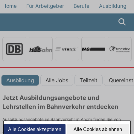
Home
Für Arbeitgeber
Berufe
Ausbildung
Ausbildung
Alle Jobs
Teilzeit
Quereinst
Jetzt Ausbildungsangebote und
Lehrstellen im Bahnverkehr entdecken
Ausbildungsangebote im Bahnverkehr in Ahorn finden Sie von
namhaften Firmen. Entdecken Sie freie Optionen von Top-
Alle Cookies akzeptieren
Alle Cookies ablehnen
Arbeitgebern und bewerben Sie sich noch heute.