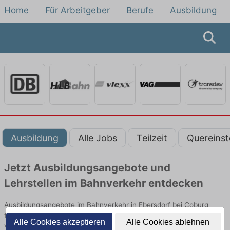
Home
Für Arbeitgeber
Berufe
Ausbildung
Ausbildung
Alle Jobs
Teilzeit
Quereinst
Jetzt Ausbildungsangebote und
Lehrstellen im Bahnverkehr entdecken
Ausbildungsangebote im Bahnverkehr in Ebersdorf bei Coburg
finden Sie von namhaften Firmen. Entdecken Sie freie Optionen
Alle Cookies akzeptieren
Alle Cookies ablehnen
von Top-Arbeitgebern und bewerben Sie sich noch heute.