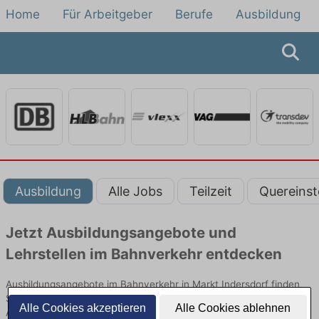
Home
Für Arbeitgeber
Berufe
Ausbildung
Ausbildung
Alle Jobs
Teilzeit
Quereinst
Jetzt Ausbildungsangebote und
Lehrstellen im Bahnverkehr entdecken
Ausbildungsangebote im Bahnverkehr in Markt Indersdorf finden
Sie von namhaften Firmen. Entdecken Sie freie Optionen von Top-
Alle Cookies akzeptieren
Alle Cookies ablehnen
Arbeitgebern und bewerben Sie sich noch heute.