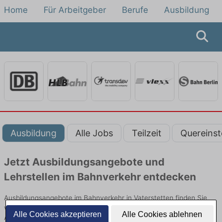
Home
Für Arbeitgeber
Berufe
Ausbildung
Ausbildung
Alle Jobs
Teilzeit
Quereinst
Jetzt Ausbildungsangebote und
Lehrstellen im Bahnverkehr entdecken
Ausbildungsangebote im Bahnverkehr in Vaterstetten finden Sie
von namhaften Firmen. Entdecken Sie freie Optionen von Top-
Alle Cookies akzeptieren
Alle Cookies ablehnen
Arbeitgebern und bewerben Sie sich noch heute.