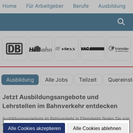
Home
Für Arbeitgeber
Berufe
Ausbildung
Ausbildung
Alle Jobs
Teilzeit
Quereinst
Jetzt Ausbildungsangebote und
Lehrstellen im Bahnverkehr entdecken
Ausbildungsangebote im Bahnverkehr in Eitensheim finden Sie von
namhaften Firmen. Entdecken Sie freie Optionen von Top-
Alle Cookies akzeptieren
Alle Cookies ablehnen
Arbeitgebern und bewerben Sie sich noch heute.