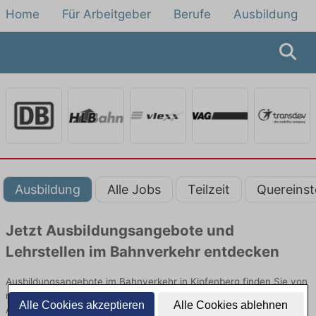
Home
Für Arbeitgeber
Berufe
Ausbildung
Ausbildung
Alle Jobs
Teilzeit
Quereinst
Jetzt Ausbildungsangebote und
Lehrstellen im Bahnverkehr entdecken
Ausbildungsangebote im Bahnverkehr in Kipfenberg finden Sie von
namhaften Firmen. Entdecken Sie freie Optionen von Top-
Alle Cookies akzeptieren
Alle Cookies ablehnen
Arbeitgebern und bewerben Sie sich noch heute.